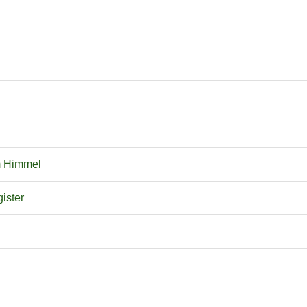
m Himmel
ister