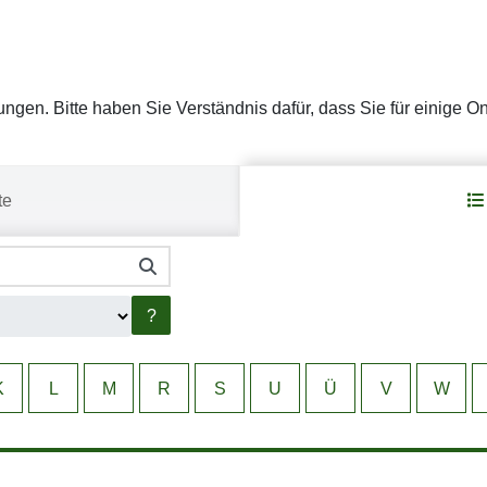
stungen. Bitte haben Sie Verständnis dafür, dass Sie für einige 
te
?
K
L
M
R
S
U
Ü
V
W