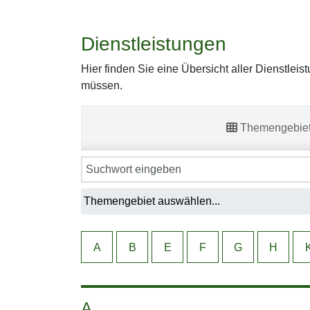
Dienstleistungen
Hier finden Sie eine Übersicht aller Dienstlei
müssen.
Themengebie
A
B
E
F
G
H
A