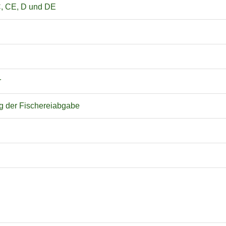
C, CE, D und DE
r
ng der Fischereiabgabe