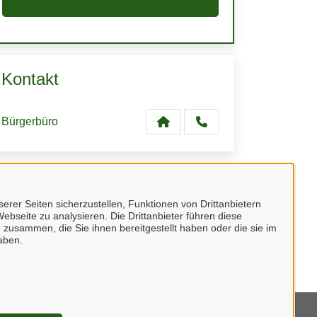
Kontakt
Bürgerbüro
Kontaktpersonen
erer Seiten sicherzustellen, Funktionen von Drittanbietern
ebseite zu analysieren. Die Drittanbieter führen diese
Sachbearbeiter/in
 zusammen, die Sie ihnen bereitgestellt haben oder die sie im
aben.
Frau Bese