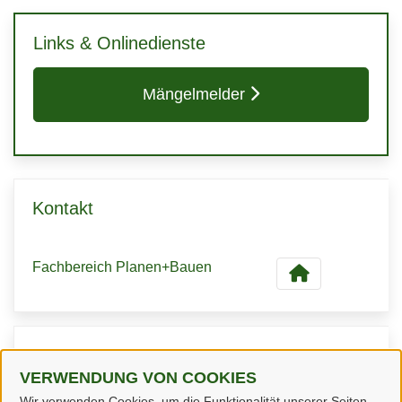
Links & Onlinedienste
Mängelmelder
Kontakt
Fachbereich Planen+Bauen
Kontaktpersonen
VERWENDUNG VON COOKIES
Wir verwenden Cookies, um die Funktionalität unserer Seiten