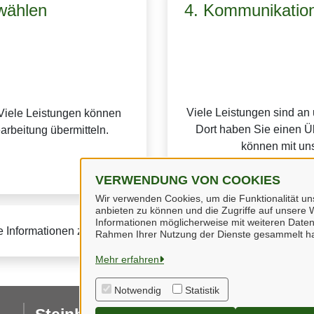
wählen
4. Kommunikation
Viele Leistungen sind an
Viele Leistungen können
Dort haben Sie einen Üb
earbeitung übermitteln.
können mit uns
VERWENDUNG VON COOKIES
Wir verwenden Cookies, um die Funktionalität uns
anbieten zu können und die Zugriffe auf unsere W
Informationen möglicherweise mit weiteren Daten
e Informationen zur BundID finden Sie auf der
FAQ-Seite des B
Rahmen Ihrer Nutzung der Dienste gesammelt h
Mehr erfahren
Notwendig
Statistik