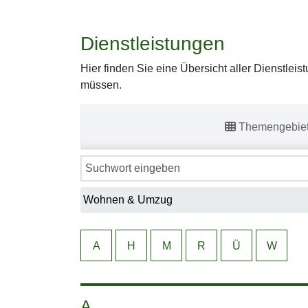
Dienstleistungen
Hier finden Sie eine Übersicht aller Dienstlei
müssen.
Themengebie
A
H
M
R
Ü
W
A